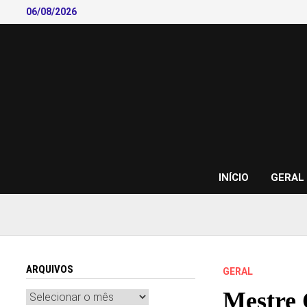
Skip
06/08/2026
to
content
INÍCIO
GERAL
ARQUIVOS
GERAL
Mestre 
Arquivos