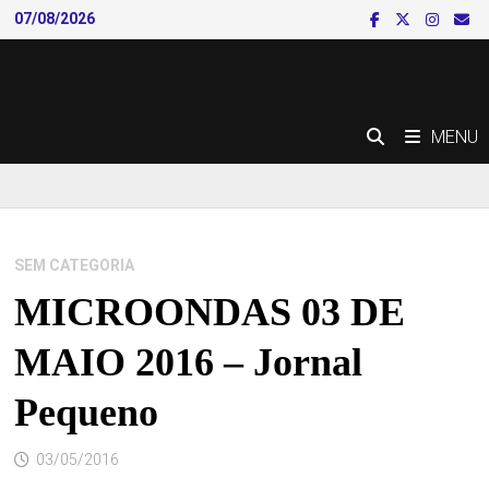
Skip
07/08/2026
to
content
MENU
SEM CATEGORIA
MICROONDAS 03 DE
MAIO 2016 – Jornal
Pequeno
03/05/2016