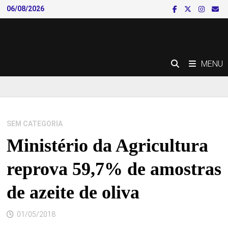
Skip
06/08/2026
to
content
MENU
SEM CATEGORIA
Ministério da Agricultura
reprova 59,7% de amostras
de azeite de oliva
01/05/2018