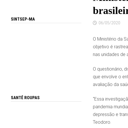
brasilei
SINTSEP-MA
06/05/2020
O Ministério da 
objetivo é rastre
nas unidades de 
O questionário, 
que envolve o en
avaliação da saú
SANTÊ ROUPAS
“Essa investigaçã
pandemia mundial
depressão e tran
Teodoro.