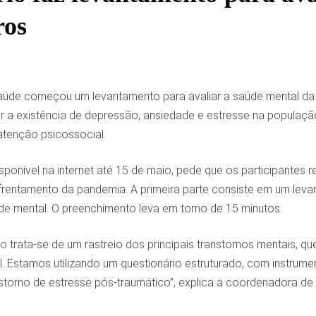
ros
Saúde começou um levantamento para avaliar a saúde mental d
ar a existência de depressão, ansiedade e estresse na população b
atenção psicossocial.
disponível na internet até 15 de maio, pede que os participant
frentamento da pandemia. A primeira parte consiste em um lev
de mental. O preenchimento leva em torno de 15 minutos.
o trata-se de um rastreio dos principais transtornos mentais, qu
. Estamos utilizando um questionário estruturado, com instrume
storno de estresse pós-traumático”, explica a coordenadora de 