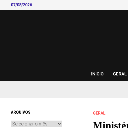
Skip
07/08/2026
to
content
INÍCIO
GERAL
ARQUIVOS
GERAL
Ministé
Arquivos