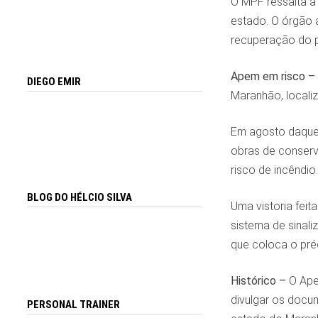
O MPF ressalta a 
estado. O órgão 
recuperação do pr
Apem em risco
–
DIEGO EMIR
Maranhão, locali
Em agosto daquel
obras de conserv
risco de incêndio.
BLOG DO HÉLCIO SILVA
Uma vistoria fei
sistema de sinal
que coloca o préd
Histórico
–
O Apem
divulgar os docum
PERSONAL TRAINER