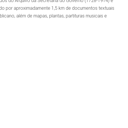
ndos do Arquivo da Secretaria do Governo (1728-1914) e
uído por aproximadamente 1,5 km de documentos textuais
licano, além de mapas, plantas, partituras musicais e