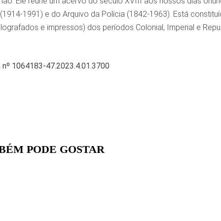
ão. Ele reúne um acervo do século XVIII aos nossos dias oriu
(1914-1991) e do Arquivo da Polícia (1842-1963). Está constit
ilografados e impressos) dos períodos Colonial, Imperial e Repub
ca nº 1064183-47.2023.4.01.3700
BÉM PODE GOSTAR