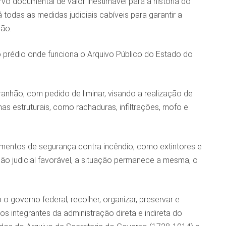
vo documental de valor inestimável para a história do
odas as medidas judiciais cabíveis para garantir a
hão.
 prédio onde funciona o Arquivo Público do Estado do
anhão, com pedido de liminar, visando a realização de
 estruturais, como rachaduras, infiltrações, mofo e
amentos de segurança contra incêndio, como extintores e
ão judicial favorável, a situação permanece a mesma, o
 governo federal, recolher, organizar, preservar e
s integrantes da administração direta e indireta do