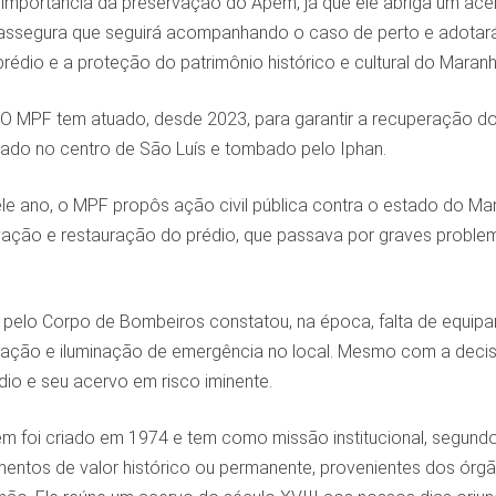
importância da preservação do Apem, já que ele abriga um acer
assegura que seguirá acompanhando o caso de perto e adotará t
édio e a proteção do patrimônio histórico e cultural do Maran
O MPF tem atuado, desde 2023, para garantir a recuperação do
zado no centro de São Luís e tombado pelo Iphan.
e ano, o MPF propôs ação civil pública contra o estado do Mar
ação e restauração do prédio, que passava por graves problemas
ta pelo Corpo de Bombeiros constatou, na época, falta de equip
ização e iluminação de emergência no local. Mesmo com a decis
io e seu acervo em risco iminente.
 foi criado em 1974 e tem como missão institucional, segundo o
entos de valor histórico ou permanente, provenientes dos órgão