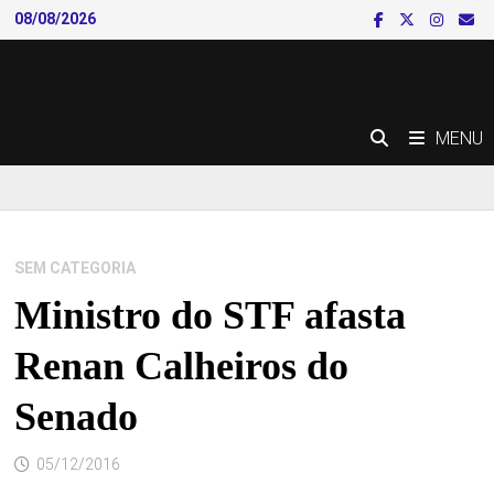
Skip
08/08/2026
to
content
MENU
SEM CATEGORIA
Ministro do STF afasta
Renan Calheiros do
Senado
05/12/2016