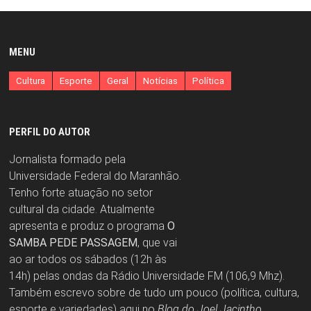
MENU
Cultura
Esporte
Geral
Notícias
Política
PERFIL DO AUTOR
Jornalista formado pela
Universidade Federal do Maranhão.
Tenho forte atuação no setor
cultural da cidade. Atualmente
apresenta e produz o programa
O
SAMBA PEDE PASSAGEM
, que vai
ao ar todos os sábados (12h às
14h) pelas ondas da Rádio Universidade FM (106,9 Mhz).
Também escrevo sobre de tudo um pouco (política, cultura,
esporte e variedades) aqui no
Blog do Joel Jacintho
.