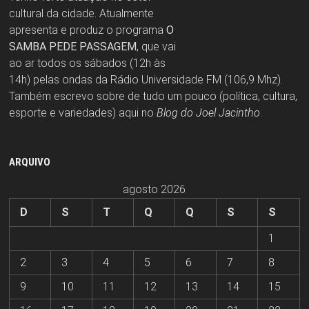
cultural da cidade. Atualmente
apresenta e produz o programa
O
SAMBA PEDE PASSAGEM
, que vai
ao ar todos os sábados (12h às
14h) pelas ondas da Rádio Universidade FM (106,9 Mhz).
Também escrevo sobre de tudo um pouco (política, cultura,
esporte e variedades) aqui no
Blog do Joel Jacintho
.
ARQUIVO
agosto 2026
D
S
T
Q
Q
S
S
1
2
3
4
5
6
7
8
9
10
11
12
13
14
15