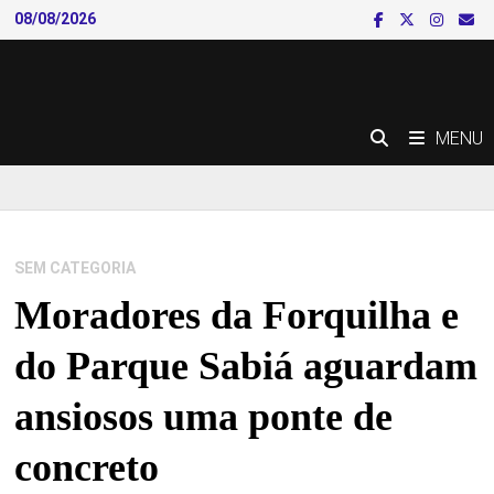
Skip
08/08/2026
to
content
MENU
SEM CATEGORIA
Moradores da Forquilha e
do Parque Sabiá aguardam
ansiosos uma ponte de
concreto