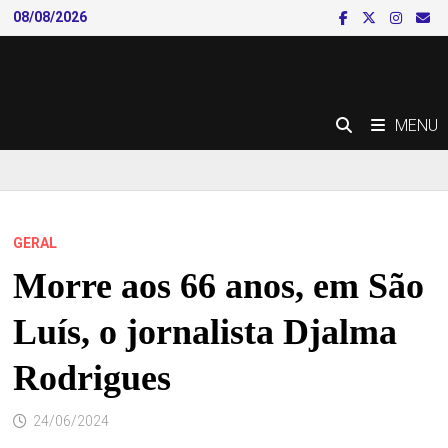
Skip
08/08/2026
to
content
MENU
GERAL
Morre aos 66 anos, em São
Luís, o jornalista Djalma
Rodrigues
24/06/2024