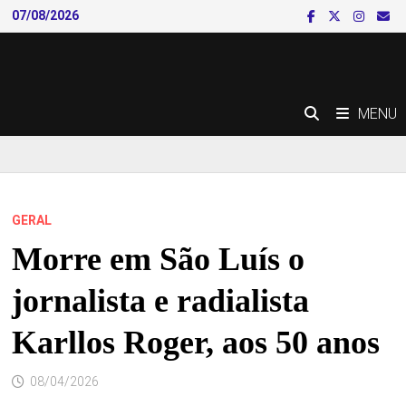
Skip
07/08/2026
to
content
MENU
GERAL
Morre em São Luís o
jornalista e radialista
Karllos Roger, aos 50 anos
08/04/2026