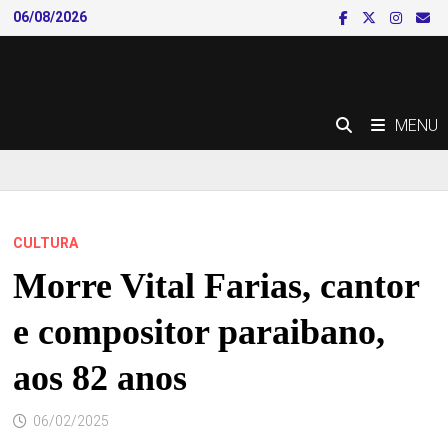
Skip
06/08/2026
to
content
MENU
CULTURA
Morre Vital Farias, cantor
e compositor paraibano,
aos 82 anos
06/02/2025