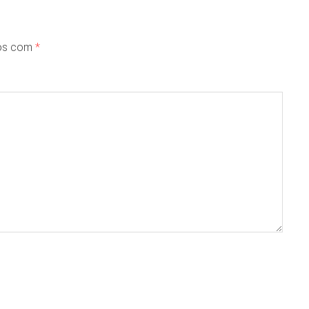
dos com
*