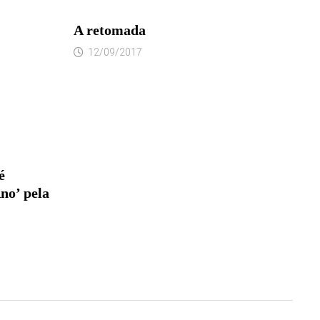
A retomada
12/09/2017
é
no’ pela