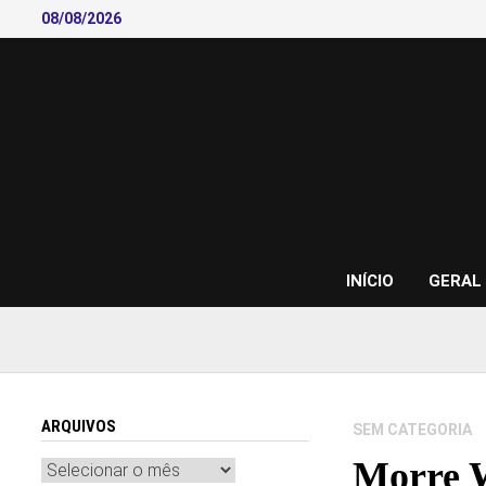
Skip
08/08/2026
to
content
INÍCIO
GERAL
ARQUIVOS
SEM CATEGORIA
Morre W
Arquivos