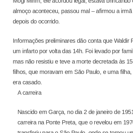
Mogi Mirim, ele acordou legal, estava brincando
almoço aconteceu, passou mal – afirmou a irmã I
depois do ocorrido.
Informações preliminares dão conta que Waldir P
um infarto por volta das 14h. Foi levado por fam
mas não resistiu e teve a morte decretada às 15
filhos, que moravam em São Paulo, e uma filha,
era casado.
A carreira
Nascido em Garça, no dia 2 de janeiro de 195
carreira na Ponte Preta, que o revelou em 197
transferiu para o São Paulo, onde se tornou u