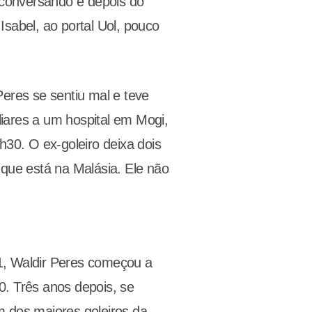
 conversando e depois do
sabel, ao portal Uol, pouco
eres se sentiu mal e teve
iliares a um hospital em Mogi,
h30. O ex-goleiro deixa dois
 que está na Malásia. Ele não
1, Waldir Peres começou a
0. Três anos depois, se
m dos maiores goleiros da