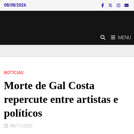
Skip
08/08/2026
to
content
MENU
NOTÍCIAS
Morte de Gal Costa
repercute entre artistas e
políticos
09/11/2022