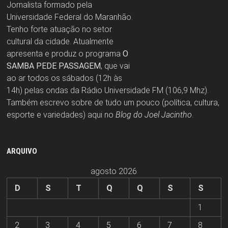
Jornalista formado pela
Universidade Federal do Maranhão.
Tenho forte atuação no setor
cultural da cidade. Atualmente
apresenta e produz o programa
O
SAMBA PEDE PASSAGEM
, que vai
ao ar todos os sábados (12h às
14h) pelas ondas da Rádio Universidade FM (106,9 Mhz).
Também escrevo sobre de tudo um pouco (política, cultura,
esporte e variedades) aqui no
Blog do Joel Jacintho
.
ARQUIVO
agosto 2026
D
S
T
Q
Q
S
S
1
2
3
4
5
6
7
8