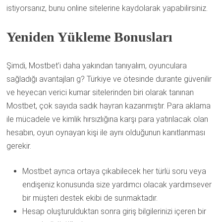
istiyorsanız, bunu online sitelerine kaydolarak yapabilirsiniz.
Yeniden Yükleme Bonusları
Şimdi, Mostbet’i daha yakından tanıyalım, oyunculara
sağladığı avantajları g? Türkiye ve ötesinde durante güvenilir
ve heyecan verici kumar sitelerinden biri olarak tanınan
Mostbet, çok sayıda sadık hayran kazanmıştır. Para aklama
ile mücadele ve kimlik hırsızlığına karşı para yatırılacak olan
hesabın, oyun oynayan kişi ile aynı olduğunun kanıtlanması
gerekir.
Mostbet ayrıca ortaya çıkabilecek her türlü soru veya
endişeniz konusunda size yardımcı olacak yardımsever
bir müşteri destek ekibi de sunmaktadır.
Hesap oluşturulduktan sonra giriş bilgilerinizi içeren bir