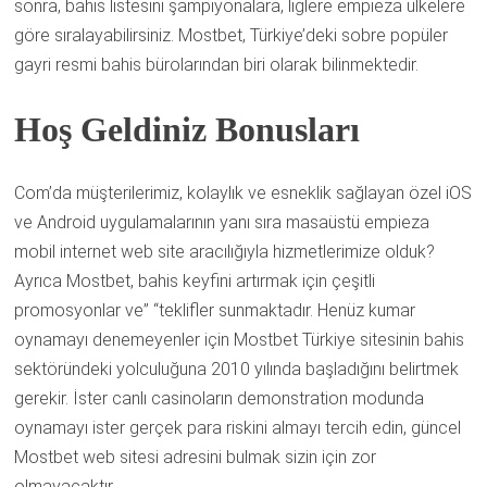
sonra, bahis listesini şampiyonalara, liglere empieza ülkelere
göre sıralayabilirsiniz. Mostbet, Türkiye’deki sobre popüler
gayri resmi bahis bürolarından biri olarak bilinmektedir.
Hoş Geldiniz Bonusları
Com’da müşterilerimiz, kolaylık ve esneklik sağlayan özel iOS
ve Android uygulamalarının yanı sıra masaüstü empieza
mobil internet web site aracılığıyla hizmetlerimize olduk?
Ayrıca Mostbet, bahis keyfini artırmak için çeşitli
promosyonlar ve” “teklifler sunmaktadır. Henüz kumar
oynamayı denemeyenler için Mostbet Türkiye sitesinin bahis
sektöründeki yolculuğuna 2010 yılında başladığını belirtmek
gerekir. İster canlı casinoların demonstration modunda
oynamayı ister gerçek para riskini almayı tercih edin, güncel
Mostbet web sitesi adresini bulmak sizin için zor
olmayacaktır.