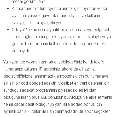
mesaj görüntülenir.
Kumarhanemiz tüm oyuncularımız için heyecan verici
oyunları, yüksek güvenlik standartlarını ve kullanım
kolaylığını bir araya getiriyor.
Ortaya” “çıkan soru ayrıntılı bir açıklama veya belgesel
kanıt sağlanmasını gerektiriyorsa, e-posta yoluyla veya
geri bildirim formunu kullanarak bir talep göndermek
daha iyidir.
Yalnızca the woman zaman erişebileceğiniz kendi telefon
numaranızı kullanın. IP adresinizi ahora da cihazınızı
değiştirdiğinizde, anlaşmazlıkları çözmek için bu numaraya
sık sık bir kod gönderilecektir. Mostbet en yeni gelenler için
sunduğu sadakat programının piyasadaki en iyi plan
olduğuna inanıyoruz. Bu, bonusun büyüklüğü ve elde etmenin
nenni kadar basit olduğunun yanı sıra added bonus için
ayrıntılı bahis kuralları ile kanıtlanmaktadır. Bir spor seçtikten