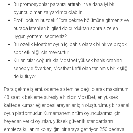
Bu promosyonlar paranızı artırabilir ve daha iyi bir
oyuncu olmanıza yardımcı olabilir.
Profil bölümünüzdeki” “pra çekme bölümüne gitmeniz ve
burada istenilen bilgileri doldurduktan sonra size en
uygun yöntemi seçmeniz?
Bu özellik Mostbet oyun içi bahis olarak bilinir ve birçok
spor etkinliği için mevcuttur.
Kullanıcılar çoğunlukla Mostbet yüksek bahis oranları
sebebiyle överken, Mostbet kefil olan tanınmış bir kişiliği
de kutluyor.
Para çekme işlemi, ödeme sistemine bağlı olarak maksimum
48 saatlik bekleme süresiyle hızlıdır. MostBet, en yüksek
kalitede kumar eğlencesi arayanlar için oluşturulmuş bir sanal
oyun platformudur. Kumarhanemiz tüm oyuncularımız için
heyecan verici oyunları, yüksek güvenlik standartlarını
empieza kullanım kolaylığını bir araya getiriyor. 250 bedava