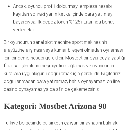
Ancak, oyuncu profili doldurmayı empieza hesabı
kayıttan sonraki yarım ketika içinde para yatırmayı
başardıysa, ilk depozitonun %125’i tutarında bonus
verilecektir.
Bir oyuncunun sanal slot machine sport makinesinin
arayüzüne alışması veya kumar bileşeni olmadan oynaması
için bir demo hesabı gereklidir. Mostbet bir oyuncuyla yaptığı
finansal işlemlerin meşruiyetini sağlamak ve oyuncunun
kurallara uygunluğunu doğrulamak için gereklidir. Bilgileriniz
doğrulanmadan para yatıramaz, bahis oynayamaz, on line
casino oynayamaz ya da afin de çekemezsiniz.
Kategori: Mostbet Arizona 90
Türkiye bölgesinde bu şirketin çalışan bir aynasını bulmak