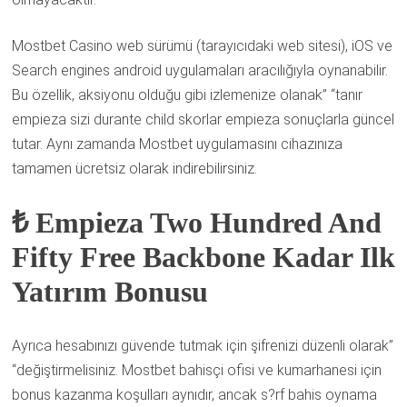
Mostbet Casino web sürümü (tarayıcıdaki web sitesi), iOS ve
Search engines android uygulamaları aracılığıyla oynanabilir.
Bu özellik, aksiyonu olduğu gibi izlemenize olanak” “tanır
empieza sizi durante child skorlar empieza sonuçlarla güncel
tutar. Aynı zamanda Mostbet uygulamasını cihazınıza
tamamen ücretsiz olarak indirebilirsiniz.
₺ Empieza Two Hundred And
Fifty Free Backbone Kadar Ilk
Yatırım Bonusu
Ayrıca hesabınızı güvende tutmak için şifrenizi düzenli olarak”
“değiştirmelisiniz. Mostbet bahisçi ofisi ve kumarhanesi için
bonus kazanma koşulları aynıdır, ancak s?rf bahis oynama