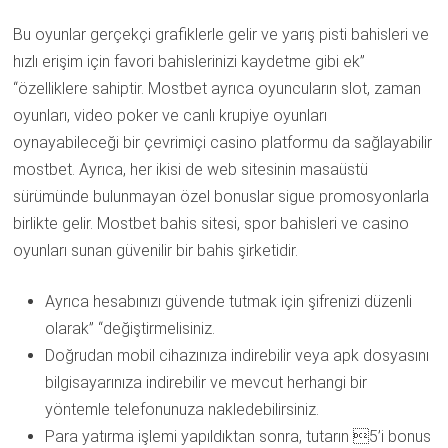
Bu oyunlar gerçekçi grafiklerle gelir ve yarış pisti bahisleri ve
hızlı erişim için favori bahislerinizi kaydetme gibi ek”
“özelliklere sahiptir. Mostbet ayrıca oyuncuların slot, zaman
oyunları, video poker ve canlı krupiye oyunları
oynayabileceği bir çevrimiçi casino platformu da sağlayabilir
mostbet. Ayrıca, her ikisi de web sitesinin masaüstü
sürümünde bulunmayan özel bonuslar sigue promosyonlarla
birlikte gelir. Mostbet bahis sitesi, spor bahisleri ve casino
oyunları sunan güvenilir bir bahis şirketidir.
Ayrıca hesabınızı güvende tutmak için şifrenizi düzenli
olarak” “değiştirmelisiniz.
Doğrudan mobil cihazınıza indirebilir veya apk dosyasını
bilgisayarınıza indirebilir ve mevcut herhangi bir
yöntemle telefonunuza nakledebilirsiniz.
Para yatırma işlemi yapıldıktan sonra, tutarın 5’i bonus