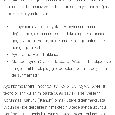
saatinde katılabilirsiniz ve aralarından seçim yapabileceğiniz
birçok farklı oyun türü vardır.
Türkiye için ayrı bir joe yoktur – çeviri sürümünü
değiştirmek, ekranın üst kısmındaki simgeler arasında
geçiş yaparak yapılır, bu de uma ekran görüntüsünde
açıkça görülebilir.
Aydınlatma Metni Hakkında
Mostbet ayrıca Classic Baccarat, Western Blackjack ve
Large Limit Black plug gibi popüler baccarat çeşitlerini
de sunmaktadır.
Aydınlatma Metni Hakkında UMEKS GIDA İNŞAAT SAN. Bu
teknolojilerin kullanımı başta 6698 sayılı Kişisel Verilerin
Korunması Kanunu (“Kanun”) olmak üzere diğer mevzuata
uygun şekilde gerçekleştirilmektedir. Sitede ayrıca üçüncü
taraf satıcıların geniş bir oyun yelpazesi sobre bulunmaktadır.