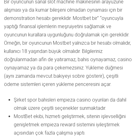
Bir oyuncunun sanal slot machine makinesinin arayüzüne
alışması ya da kumar bileşeni olmadan oynaması için bir
demonstration hesabı gereklidir. Mostbet bir” “oyuncuyla
yaptığı finansal işlemlerin meşruiyetini sağlamak ve
oyuncunun kurallara uygunluğunu doğrulamak için gereklidir.
Örneğin, bir oyuncunun Mostbet yalnızca bir hesabı olmalıdır,
kullanıcı 18 yaşından büyük olmalıdır. Bilgileriniz
doğrulanmadan afin de yatıramaz, bahis oynayamaz, casino
oynayamaz ya da para çekemezsiniz. Yükleme düğmesi
(aynı zamanda mevcut bakiyeyi sobre gösterir), çeşitli
ödeme sistemleri içeren yükleme penceresini açar.
Şirket spor bahisleri empieza casino oyunları da dahil
olmak üzere çeşitli seçenekler sunmaktadır.
MostBet ekibi, hizmeti geliştirmek, sitenin işlevselliğini
genişletmek empieza reward sistemini iyileştirmek
açısından çok fazla çalışma yaptı.