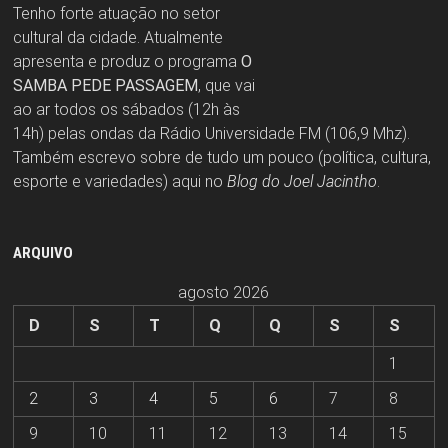
Tenho forte atuação no setor
cultural da cidade. Atualmente
apresenta e produz o programa
O
SAMBA PEDE PASSAGEM
, que vai
ao ar todos os sábados (12h às
14h) pelas ondas da Rádio Universidade FM (106,9 Mhz).
Também escrevo sobre de tudo um pouco (política, cultura,
esporte e variedades) aqui no
Blog do Joel Jacintho
.
ARQUIVO
agosto 2026
D
S
T
Q
Q
S
S
1
2
3
4
5
6
7
8
9
10
11
12
13
14
15