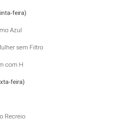
inta-feira)
imo Azul
lher sem Filtro
m com H
xta-feira)
o Recreio