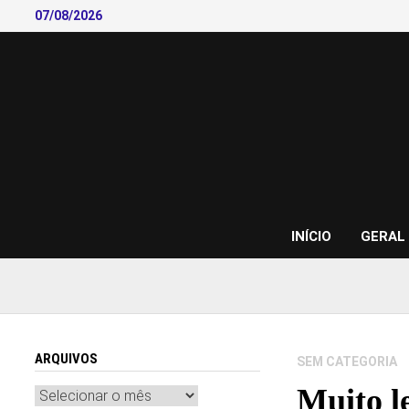
Skip
07/08/2026
to
content
INÍCIO
GERAL
ARQUIVOS
SEM CATEGORIA
Muito le
Arquivos