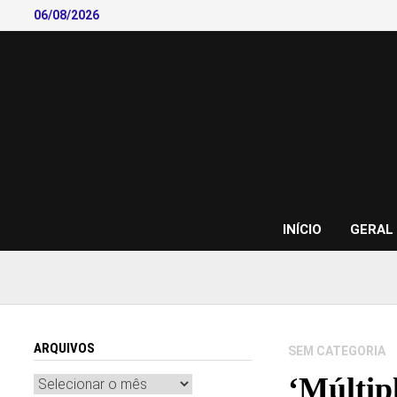
Skip
06/08/2026
to
content
INÍCIO
GERAL
ARQUIVOS
SEM CATEGORIA
‘Múltip
Arquivos