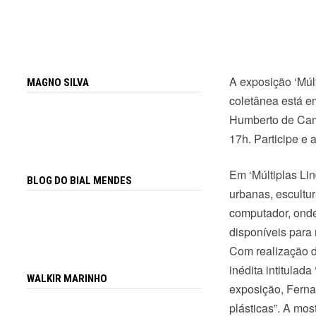
A exposição ‘Múlt
MAGNO SILVA
coletânea está e
Humberto de Camp
17h. Participe e
Em ‘Múltiplas Lin
BLOG DO BIAL MENDES
urbanas, escultu
computador, onde 
disponíveis para
Com realização d
inédita intitulad
WALKIR MARINHO
exposição, Fernan
plásticas”. A mo