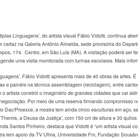
iplas Linguagens’, do artista visual Fábio Vidotti, continua abe
m cartaz na Galeria Antônio Almeida, sede provisória do Depar
os, 174. Centro, em São Luís (MA). A visitação poderá ser fei
 agende uma visita monitorada com turmas escolares. Mais inf
guagens’, Fábio Vidotti apresenta mais de 40 obras de artes. É 
ras e painéis na técnica assemblagem (reciclagem), entre cant
o artista constrói o imaginário de grandes cidades que vai alé
 negociação. Por meio de uma reserva firmando compromisso na 
o Dac/Proexce, a mostra tem ainda cinco esculturas em aço, se
a ‘Themis, a Deusa da Justiça’, com 150 cm de altura e 30 quilo
da Santos Pinheiro, destaca que Vidotti é “um artista visual c
stra tem apoio da TV Ufma, Universidade Fm, Fundação Sousândr