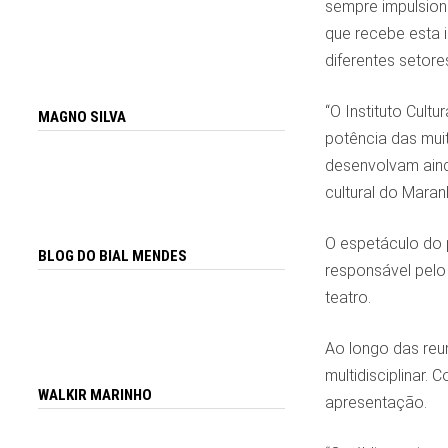
sempre impulsion
que recebe esta i
diferentes setores
“O Instituto Cul
MAGNO SILVA
potência das muit
desenvolvam ainda
cultural do Maranh
O espetáculo do p
BLOG DO BIAL MENDES
responsável pelo
teatro.
Ao longo das reu
multidisciplinar.
WALKIR MARINHO
apresentação.