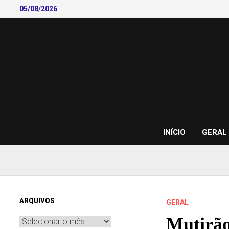
Skip
05/08/2026
to
content
INÍCIO
GERAL
ARQUIVOS
GERAL
Mutirão
Arquivos