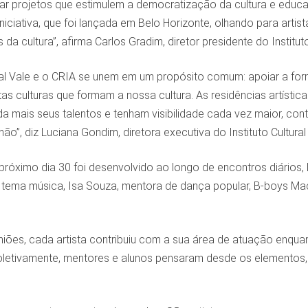
ar projetos que estimulem a democratização da cultura e educaç
niciativa, que foi lançada em Belo Horizonte, olhando para art
 da cultura”, afirma Carlos Gradim, diretor presidente do Institu
tural Vale e o CRIA se unem em um propósito comum: apoiar a fo
as culturas que formam a nossa cultura. As residências artístic
 mais seus talentos e tenham visibilidade cada vez maior, cont
ão”, diz Luciana Gondim, diretora executiva do Instituto Cultural
róximo dia 30 foi desenvolvido ao longo de encontros diários,
 tema música, Isa Souza, mentora de dança popular, B-boys Mac
niões, cada artista contribuiu com a sua área de atuação enqu
 Coletivamente, mentores e alunos pensaram desde os elementos,