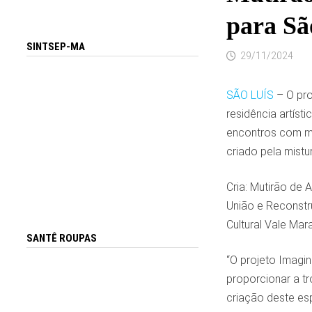
para Sã
SINTSEP-MA
29/11/2024
SÃO LUÍS
– O pro
residência artíst
encontros com me
criado pela mistu
Cria: Mutirão de 
União e Reconstru
Cultural Vale Mar
SANTÊ ROUPAS
“O projeto Imagin
proporcionar a tr
criação deste esp