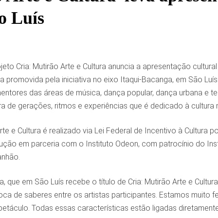
o Luís
jeto Cria: Mutirão Arte e Cultura anuncia a apresentação cultu
ica promovida pela iniciativa no eixo Itaqui-Bacanga, em São Luís
ntores das áreas de música, dança popular, dança urbana e teat
ra de gerações, ritmos e experiências que é dedicado à cultura
Arte e Cultura é realizado via Lei Federal de Incentivo à Cultura 
ção em parceria com o Instituto Odeon, com patrocínio do Insti
anhão.
a, que em São Luís recebe o título de Cria: Mutirão Arte e Cultu
oca de saberes entre os artistas participantes. Estamos muito f
etáculo. Todas essas características estão ligadas diretamente