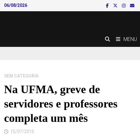
Skip
06/08/2026
to
content
MENU
SEM CATEGORIA
Na UFMA, greve de
servidores e professores
completa um mês
15/07/2015