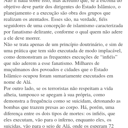
Não li nada sobre isso, mas acredito que, se a escolha do
objetivo deve partir dos dirigentes do Estado Islâmico, o
planejamento e a execução são obra dos grupos que
realizam os atentados. Esses são, na verdade, fiéis
seguidores de uma concepção de islamismo caracterizada
por fanatismo delirante, conforme o qual quem não adere
a ele deve morrer.
Não se trata apenas de um princípio doutrinário, e sim de
uma prática que tem sido executada de modo implacável,
como demonstram as frequentes execuções de “infiéis”
que não aderem a esse fanatismo. Milhares de
muçulmanos dos povoados e cidades que o Estado
Islâmico ocupou foram sumariamente executados em
nome de Alá.
Por outro lado, se os terroristas não respeitam a vida
alheia, tampouco se apegam à sua própria, como
demonstra a frequência como se suicidam, detonando as
bombas que trazem presas ao corpo. Há, porém, uma
diferença entre os dois tipos de mortes: os infiéis, que
eles executam, vão para o inferno, enquanto eles, os
suicidas, vão para o seio de Alá, onde os esperam 72