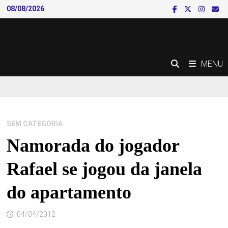
Skip
08/08/2026
to
content
MENU
SEM CATEGORIA
Namorada do jogador
Rafael se jogou da janela
do apartamento
04/04/2012