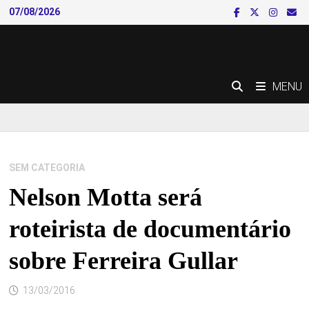
Skip
07/08/2026
to
content
MENU
SEM CATEGORIA
Nelson Motta será
roteirista de documentário
sobre Ferreira Gullar
13/03/2016