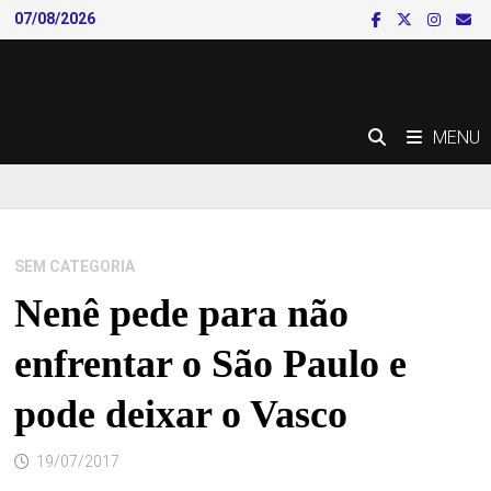
Skip
07/08/2026
to
content
MENU
SEM CATEGORIA
Nenê pede para não
enfrentar o São Paulo e
pode deixar o Vasco
19/07/2017