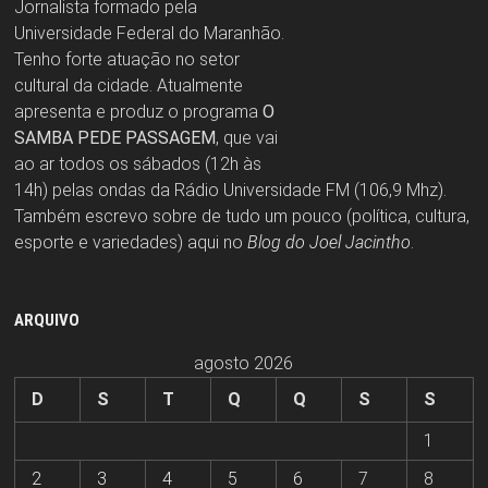
Jornalista formado pela
Universidade Federal do Maranhão.
Tenho forte atuação no setor
cultural da cidade. Atualmente
apresenta e produz o programa
O
SAMBA PEDE PASSAGEM
, que vai
ao ar todos os sábados (12h às
14h) pelas ondas da Rádio Universidade FM (106,9 Mhz).
Também escrevo sobre de tudo um pouco (política, cultura,
esporte e variedades) aqui no
Blog do Joel Jacintho
.
ARQUIVO
agosto 2026
D
S
T
Q
Q
S
S
1
2
3
4
5
6
7
8