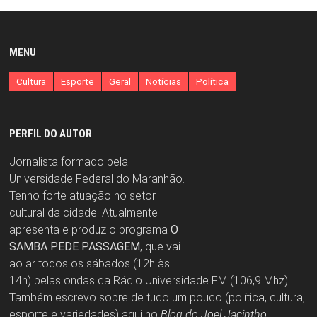
MENU
Cultura
Esporte
Geral
Notícias
Política
PERFIL DO AUTOR
Jornalista formado pela
Universidade Federal do Maranhão.
Tenho forte atuação no setor
cultural da cidade. Atualmente
apresenta e produz o programa
O
SAMBA PEDE PASSAGEM
, que vai
ao ar todos os sábados (12h às
14h) pelas ondas da Rádio Universidade FM (106,9 Mhz).
Também escrevo sobre de tudo um pouco (política, cultura,
esporte e variedades) aqui no
Blog do Joel Jacintho
.