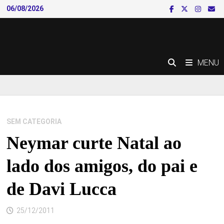
Skip
06/08/2026
to
content
MENU
SEM CATEGORIA
Neymar curte Natal ao
lado dos amigos, do pai e
de Davi Lucca
25/12/2011