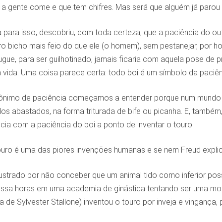
 a gente come e que tem chifres. Mas será que alguém já parou p
 para isso, descobriu, com toda certeza, que a paciência do out
ro bicho mais feio do que ele (o homem), sem pestanejar, por 
gue, para ser guilhotinado, jamais ficaria com aquela pose de 
a vida. Uma coisa parece certa: todo boi é um símbolo da paciên
nônimo de paciência começamos a entender porque num mundo t
dos abastados, na forma triturada de bife ou picanha. E, também
ia com a paciência do boi a ponto de inventar o touro.
uro é uma das piores invenções humanas e se nem Freud explica
strado por não conceber que um animal tido como inferior possa
ssa horas em uma academia de ginástica tentando ser uma mo
 de Sylvester Stallone) inventou o touro por inveja e vingança, pa