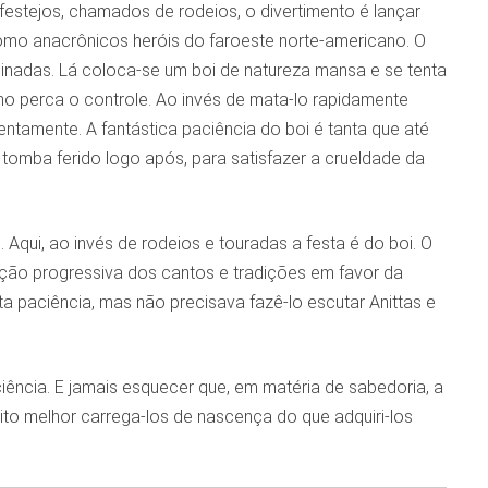
s festejos, chamados de rodeios, o divertimento é lançar
mo anacrônicos heróis do faroeste norte-americano. O
inadas. Lá coloca-se um boi de natureza mansa e se tenta
o perca o controle. Ao invés de mata-lo rapidamente
entamente. A fantástica paciência do boi é tanta que até
 tomba ferido logo após, para satisfazer a crueldade da
 Aqui, ao invés de rodeios e touradas a festa é do boi. O
ação progressiva dos cantos e tradições em favor da
a paciência, mas não precisava fazê-lo escutar Anittas e
aciência. E jamais esquecer que, em matéria de sabedoria, a
to melhor carrega-los de nascença do que adquiri-los