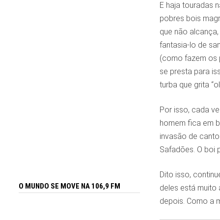
E haja touradas n
pobres bois magr
que não alcança,
fantasia-lo de s
(como fazem os pr
se presta para is
turba que grita “ol
Por isso, cada ve
homem fica em ba
invasão de cantor
Safadões. O boi 
Dito isso, contin
O MUNDO SE MOVE NA 106,9 FM
deles está muito
depois. Como a m