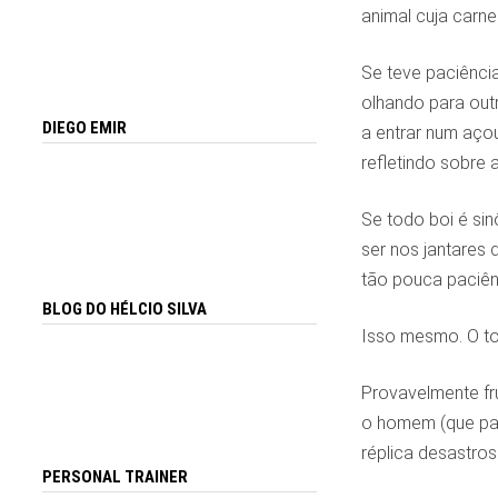
animal cuja carne
Se teve paciência
olhando para out
DIEGO EMIR
a entrar num açou
refletindo sobre 
Se todo boi é si
ser nos jantares 
tão pouca paciênc
BLOG DO HÉLCIO SILVA
Isso mesmo. O to
Provavelmente fru
o homem (que pa
réplica desastrosa
PERSONAL TRAINER