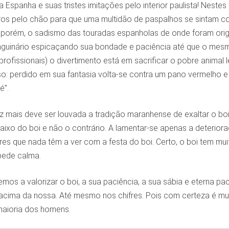
a Espanha e suas tristes imitações pelo interior paulista! Neste
os pelo chão para que uma multidão de paspalhos se sintam co
 porém, o sadismo das touradas espanholas de onde foram orig
anguinário espicaçando sua bondade e paciência até que o mesm
ofissionais) o divertimento está em sacrificar o pobre animal l
so: perdido em sua fantasia volta-se contra um pano vermelho e
é”.
z mais deve ser louvada a tradição maranhense de exaltar o boi.
ixo do boi e não o contrário. A lamentar-se apenas a deterior
es que nada têm a ver com a festa do boi. Certo, o boi tem muit
pede calma.
uemos a valorizar o boi, a sua paciência, a sua sábia e eterna p
 acima da nossa. Até mesmo nos chifres. Pois com certeza é mui
aioria dos homens.