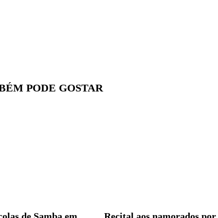
BÉM PODE GOSTAR
scolas de Samba em
Recital aos namorados por