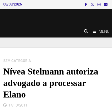
Skip
08/08/2026
to
content
MENU
SEM CATEGORIA
Nívea Stelmann autoriza
advogado a processar
Elano
17/10/2011