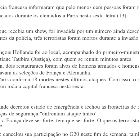
ia francesa informaram que pelo menos cem pessoas foram mo
cados durante os atentados a Paris nesta sexta-feira (13).
que recebia um show, foi invadida por um número ainda desco
es da polícia, três terroristas foram mortos durante a invasão
nçois Hollande foi ao local, acompanhado do primeiro-minist
stiane Taubira (Justiça), com quem se reuniu minutos antes.
n, dois restaurantes foram alvos de homens armados e homen
gavam as seleções de França e Alemanha.
Paris confirma 18 mortes nestes últimos ataques. Com isso, o 
m toda a capital francesa nesta sexta.
nde decretou estado de emergência e fechou as fronteiras de t
orças de segurança “enfrentam ataque único”.
, a França deve ser forte, tem que ser forte. O que os terror
”
e cancelou sua participação no G20 neste fim de semana, ta