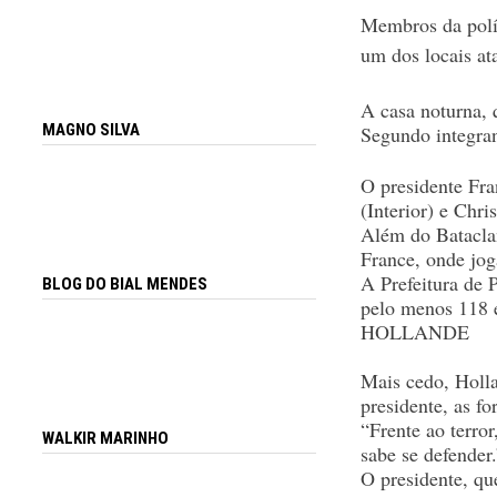
Membros da políc
um dos locais ata
A casa noturna, 
MAGNO SILVA
Segundo integrant
O presidente Fra
(Interior) e Chri
Além do Batacla
France, onde jo
A Prefeitura de 
BLOG DO BIAL MENDES
pelo menos 118 e
HOLLANDE
Mais cedo, Holla
presidente, as f
“Frente ao terror
WALKIR MARINHO
sabe se defender.
O presidente, qu