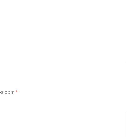
dos com
*