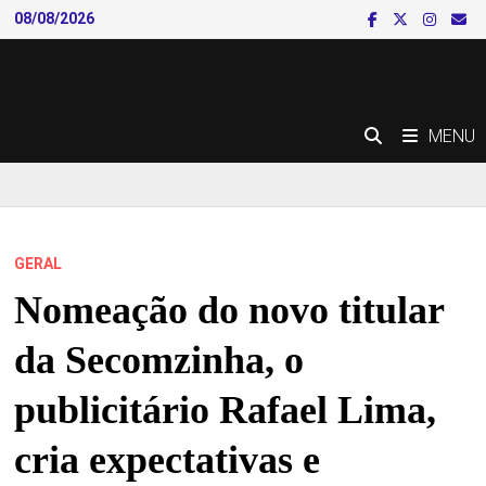
Skip
08/08/2026
to
content
MENU
GERAL
Nomeação do novo titular
da Secomzinha, o
publicitário Rafael Lima,
cria expectativas e