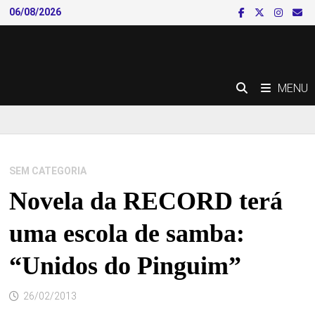
Skip
06/08/2026
to
content
MENU
SEM CATEGORIA
Novela da RECORD terá
uma escola de samba:
“Unidos do Pinguim”
26/02/2013