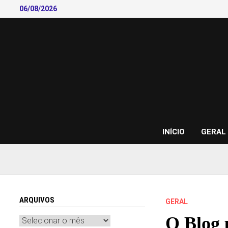
Skip
06/08/2026
to
content
INÍCIO
GERAL
ARQUIVOS
GERAL
O Blog 
Arquivos