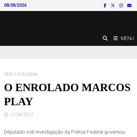
Skip
08/08/2026
to
content
MENU
SEM CATEGORIA
O ENROLADO MARCOS
PLAY
17/04/2012
Deputado sob investigação da Polícia Federal governou