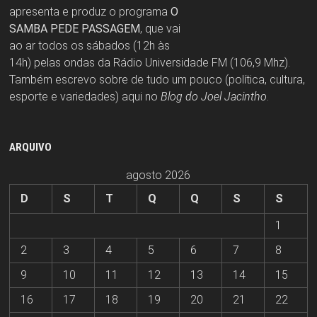
apresenta e produz o programa
O
SAMBA PEDE PASSAGEM
, que vai
ao ar todos os sábados (12h às
14h) pelas ondas da Rádio Universidade FM (106,9 Mhz).
Também escrevo sobre de tudo um pouco (política, cultura,
esporte e variedades) aqui no
Blog do Joel Jacintho
.
ARQUIVO
agosto 2026
D
S
T
Q
Q
S
S
1
2
3
4
5
6
7
8
9
10
11
12
13
14
15
16
17
18
19
20
21
22