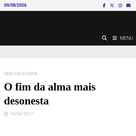
Skip
09/08/2026
to
content
MENU
SEM CATEGORIA
O fim da alma mais
desonesta
14/04/2017