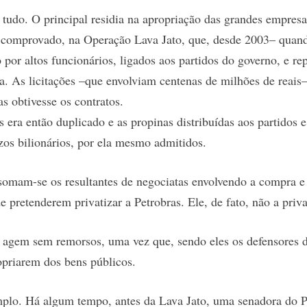
 tudo. O principal residia na apropriação das grandes empresa
 comprovado, na Operação Lava Jato, que, desde 2003– quand
 por altos funcionários, ligados aos partidos do governo, e re
a. As licitações –que envolviam centenas de milhões de reai
s obtivesse os contratos.
 era então duplicado e as propinas distribuídas aos partidos e 
ízos bilionários, por ela mesmo admitidos.
 somam-se os resultantes de negociatas envolvendo a compra e 
e pretenderem privatizar a Petrobras. Ele, de fato, não a priva
 agem sem remorsos, uma vez que, sendo eles os defensores d
ropriarem dos bens públicos.
lo. Há algum tempo, antes da Lava Jato, uma senadora do PT,