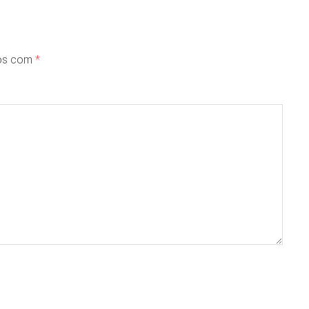
dos com
*