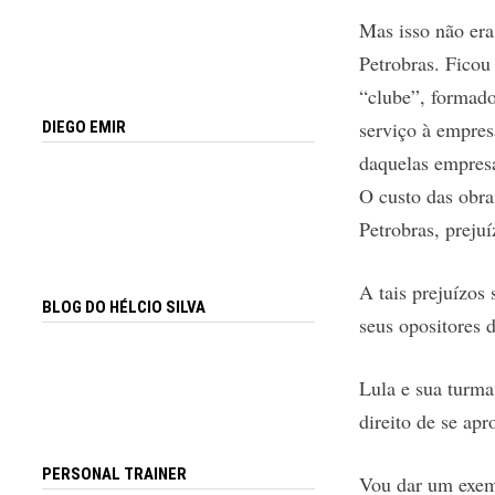
Mas isso não era
Petrobras. Ficou
“clube”, formado
serviço à empres
DIEGO EMIR
daquelas empresa
O custo das obras
Petrobras, preju
A tais prejuízos
BLOG DO HÉLCIO SILVA
seus opositores d
Lula e sua turma
direito de se ap
PERSONAL TRAINER
Vou dar um exemp