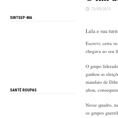
13/09/2015
SINTSEP-MA
Lula e sua tur
Escrevi, certa v
chegava ao seu fi
O grupo liderad
ganhou as eleiçõ
mandato de Dilma
aliou, consequen
SANTÊ ROUPAS
Nesse quadro, na
os grupos guerri