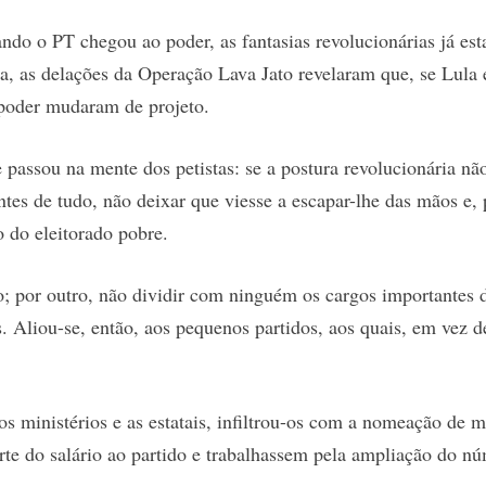
do o PT chegou ao poder, as fantasias revolucionárias já es
a, as delações da Operação Lava Jato revelaram que, se Lula e
poder mudaram de projeto.
 passou na mente dos petistas: se a postura revolucionária nã
ntes de tudo, não deixar que viesse a escapar-lhe das mãos e,
o do eleitorado pobre.
o; por outro, não dividir com ninguém os cargos importantes 
s. Aliou-se, então, aos pequenos partidos, aos quais, em vez 
s ministérios e as estatais, infiltrou-os com a nomeação de 
te do salário ao partido e trabalhassem pela ampliação do nú