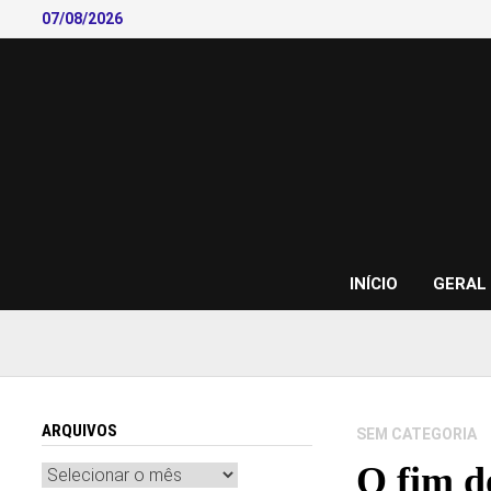
Skip
07/08/2026
to
content
INÍCIO
GERAL
ARQUIVOS
SEM CATEGORIA
O fim 
Arquivos