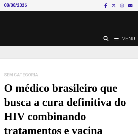
Skip
08/08/2026
to
content
MENU
SEM CATEGORIA
O médico brasileiro que
busca a cura definitiva do
HIV combinando
tratamentos e vacina