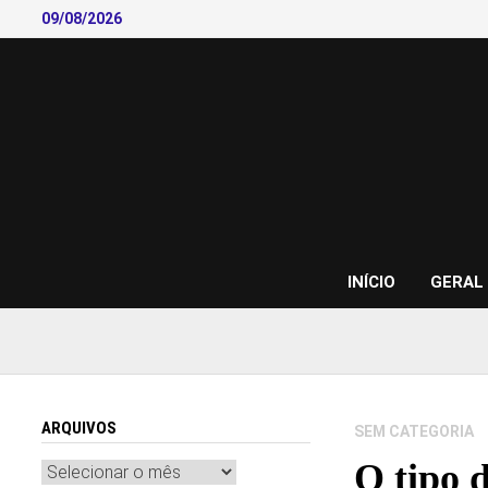
Skip
09/08/2026
to
content
INÍCIO
GERAL
ARQUIVOS
SEM CATEGORIA
O tipo d
Arquivos