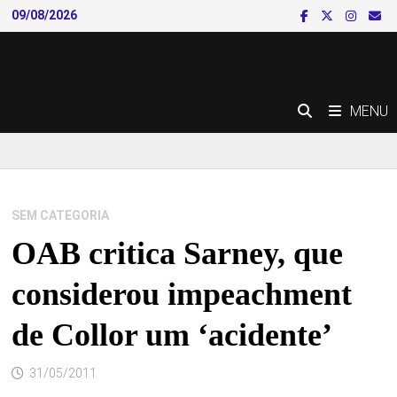
Skip
09/08/2026
to
content
MENU
SEM CATEGORIA
OAB critica Sarney, que
considerou impeachment
de Collor um ‘acidente’
31/05/2011