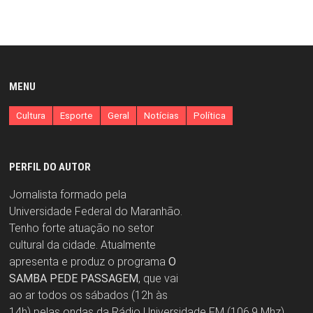
MENU
Cultura
Esporte
Geral
Notícias
Política
PERFIL DO AUTOR
Jornalista formado pela
Universidade Federal do Maranhão.
Tenho forte atuação no setor
cultural da cidade. Atualmente
apresenta e produz o programa
O
SAMBA PEDE PASSAGEM
, que vai
ao ar todos os sábados (12h às
14h) pelas ondas da Rádio Universidade FM (106,9 Mhz).