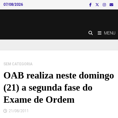
Skip
07/08/2026
to
content
MENU
SEM CATEGORIA
OAB realiza neste domingo
(21) a segunda fase do
Exame de Ordem
21/08/2011