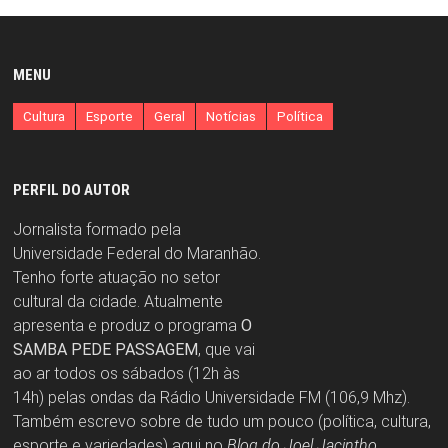
MENU
Cultura
Esporte
Geral
Notícias
Política
PERFIL DO AUTOR
Jornalista formado pela
Universidade Federal do Maranhão.
Tenho forte atuação no setor
cultural da cidade. Atualmente
apresenta e produz o programa
O
SAMBA PEDE PASSAGEM
, que vai
ao ar todos os sábados (12h às
14h) pelas ondas da Rádio Universidade FM (106,9 Mhz).
Também escrevo sobre de tudo um pouco (política, cultura,
esporte e variedades) aqui no
Blog do Joel Jacintho
.