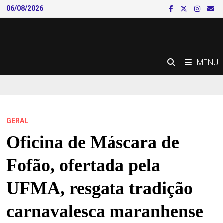
Skip
06/08/2026
to
content
MENU
GERAL
Oficina de Máscara de
Fofão, ofertada pela
UFMA, resgata tradição
carnavalesca maranhense