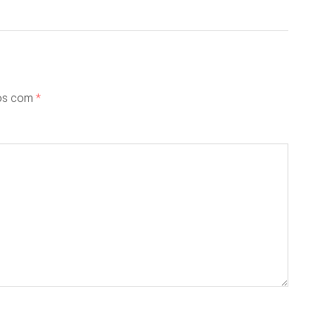
dos com
*