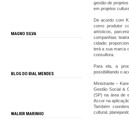
gestão de projetos
em projetos cultura
De acordo com Ka
como produtor co
artísticos, parce
MAGNO SILVA
companhias teatra
cidade; proporcion
terá a sua marca d
consultora.
Para ela, a pro
possibilitando o a
BLOG DO BIAL MENDES
Ministrante – Ka
Gestão Social & C
(SP) na área de ev
Accor na aplicaçã
Também coordena
cultural, planejand
WALKIR MARINHO