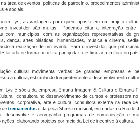
 na área de eventos, políticas de patrocínio, procedimentos administ
is e sociais.
rem Lys, as vantagens para quem aposta em um projeto cultural
mo investidor são muitas. “Podemos citar a integração entre 
rias com municípios, com as organizações representativas de g
is, dança, artes plásticas, humanidades, música e cinema, sedi
ando a realização de um evento. Para o investidor, que patrocinar/
estacada de forma benéfica por ajudar a estimular a cultura do país”
dução cultural movimenta verbas de grandes empresas e pe
cesso à cultura, estimulando frequentemente o desenvolvimento cultur
rem Lys é sócia da empresa Emana Imagem & Cultura e Emana Fu
ultural, consultora no desenvolvimento de cursos e professora n
entos, corporativa, arte e cultura, consultora externa na rede de
o de
treinamentos
e da peça Shrek o musical, em cartaz no Rio de J
, desenvolve e acompanha programas de comunicação e mar
o ações, elaborando projetos por meio da Lei de incentivo à cultura.