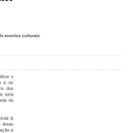
e eventos culturais
lizar o
o e os
ns dos
ue será
sede do
cial &
s áreas
tação e