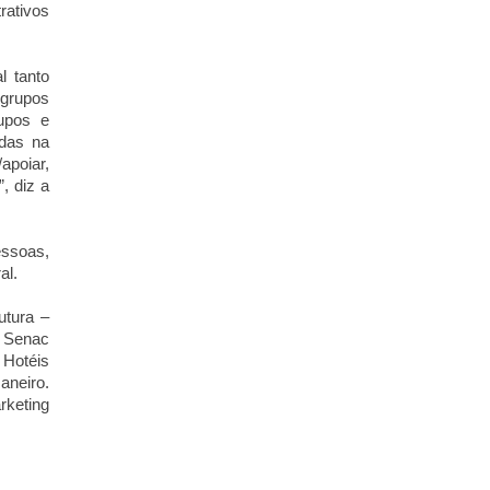
rativos
 tanto
grupos
rupos e
adas na
apoiar,
, diz a
ssoas,
al.
tura –
o Senac
 Hotéis
aneiro.
keting