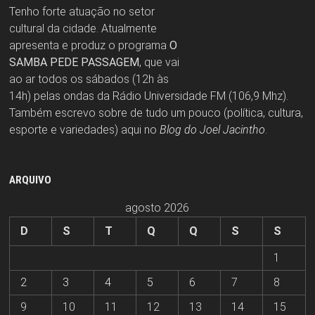
Tenho forte atuação no setor
cultural da cidade. Atualmente
apresenta e produz o programa
O
SAMBA PEDE PASSAGEM
, que vai
ao ar todos os sábados (12h às
14h) pelas ondas da Rádio Universidade FM (106,9 Mhz).
Também escrevo sobre de tudo um pouco (política, cultura,
esporte e variedades) aqui no
Blog do Joel Jacintho
.
ARQUIVO
agosto 2026
D
S
T
Q
Q
S
S
1
2
3
4
5
6
7
8
9
10
11
12
13
14
15