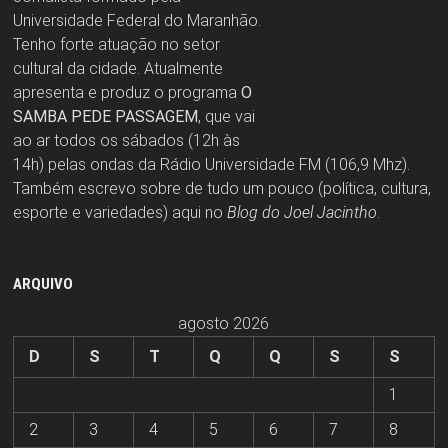
Universidade Federal do Maranhão.
Tenho forte atuação no setor
cultural da cidade. Atualmente
apresenta e produz o programa
O
SAMBA PEDE PASSAGEM
, que vai
ao ar todos os sábados (12h às
14h) pelas ondas da Rádio Universidade FM (106,9 Mhz).
Também escrevo sobre de tudo um pouco (política, cultura,
esporte e variedades) aqui no
Blog do Joel Jacintho
.
ARQUIVO
agosto 2026
D
S
T
Q
Q
S
S
1
2
3
4
5
6
7
8