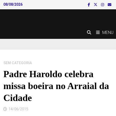
Skip
08/08/2026
to
content
MENU
SEM CATEGORIA
Padre Haroldo celebra
missa boeira no Arraial da
Cidade
14/06/2015