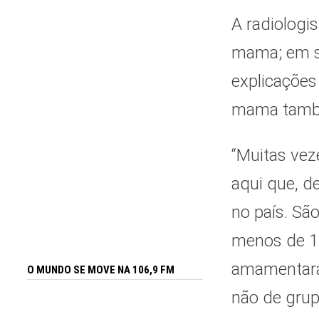
A radiologi
mama; em s
explicações
mama també
“Muitas vez
aqui que, d
no país. Sã
menos de 1
amamentara
O MUNDO SE MOVE NA 106,9 FM
não de grup