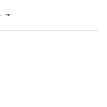
dos com
*