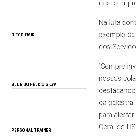
que, compr
Na luta con
exemplo da 
DIEGO EMIR
dos Servido
“Sempre in
nossos cola
BLOG DO HÉLCIO SILVA
destacando
da palestra
para alerta
Geral do HS
PERSONAL TRAINER