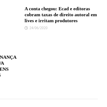
A conta chegou: Ecad e editoras
cobram taxas de direito autoral em
lives e irritam produtores
24/06/2020
RNANÇA
VA
ENS
S