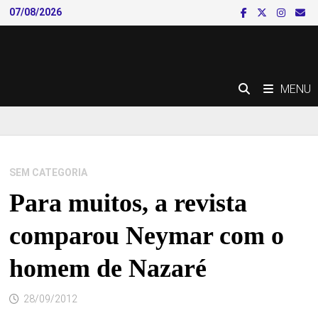
Skip
07/08/2026
to
content
MENU
SEM CATEGORIA
Para muitos, a revista
comparou Neymar com o
homem de Nazaré
28/09/2012