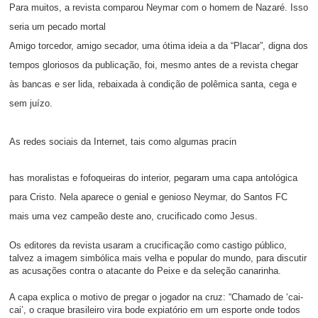
Para muitos, a revista comparou Neymar com o homem de Nazaré. Isso
seria um pecado mortal
Amigo torcedor, amigo secador, uma ótima ideia a da “Placar”, digna dos
tempos gloriosos da publicação, foi, mesmo antes de a revista chegar
às bancas e ser lida, rebaixada à condição de polêmica santa, cega e
sem juízo.
As redes sociais da Internet, tais como algumas pracin
has moralistas e fofoqueiras do interior, pegaram uma capa antológica
para Cristo. Nela aparece o genial e genioso Neymar, do Santos FC
mais uma vez campeão deste ano, crucificado como Jesus.
Os editores da revista usaram a crucificação como castigo público,
talvez a imagem simbólica mais velha e popular do mundo, para discutir
as acusações contra o atacante do Peixe e da seleção canarinha.
A capa explica o motivo de pregar o jogador na cruz: “Chamado de ‘cai-
cai’, o craque brasileiro vira bode expiatório em um esporte onde todos