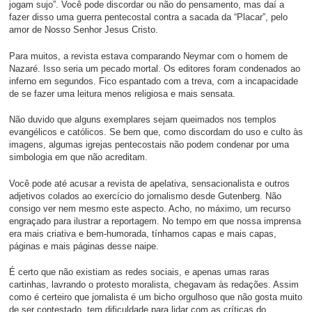
jogam sujo”. Você pode discordar ou não do pensamento, mas daí a
fazer disso uma guerra pentecostal contra a sacada da “Placar”, pelo
amor de Nosso Senhor Jesus Cristo.
Para muitos, a revista estava comparando Neymar com o homem de
Nazaré. Isso seria um pecado mortal. Os editores foram condenados ao
inferno em segundos. Fico espantado com a treva, com a incapacidade
de se fazer uma leitura menos religiosa e mais sensata.
Não duvido que alguns exemplares sejam queimados nos templos
evangélicos e católicos. Se bem que, como discordam do uso e culto às
imagens, algumas igrejas pentecostais não podem condenar por uma
simbologia em que não acreditam.
Você pode até acusar a revista de apelativa, sensacionalista e outros
adjetivos colados ao exercício do jornalismo desde Gutenberg. Não
consigo ver nem mesmo este aspecto. Acho, no máximo, um recurso
engraçado para ilustrar a reportagem. No tempo em que nossa imprensa
era mais criativa e bem-humorada, tínhamos capas e mais capas,
páginas e mais páginas desse naipe.
É certo que não existiam as redes sociais, e apenas umas raras
cartinhas, lavrando o protesto moralista, chegavam às redações. Assim
como é certeiro que jornalista é um bicho orgulhoso que não gosta muito
de ser contestado, tem dificuldade para lidar com as críticas do