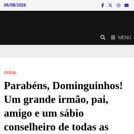
Skip
06/08/2026
to
content
MENU
GERAL
Parabéns, Dominguinhos!
Um grande irmão, pai,
amigo e um sábio
conselheiro de todas as