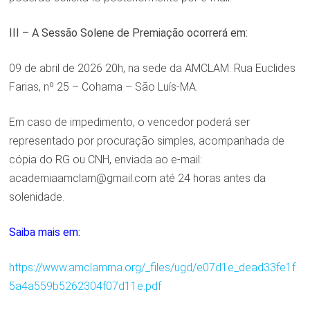
III – A Sessão Solene de Premiação ocorrerá em:
09 de abril de 2026 20h, na sede da AMCLAM: Rua Euclides
Farias, nº 25 – Cohama – São Luís-MA.
Em caso de impedimento, o vencedor poderá ser
representado por procuração simples, acompanhada de
cópia do RG ou CNH, enviada ao e-mail:
academiaamclam@gmail.com até 24 horas antes da
solenidade.
Saiba mais em:
https://www.amclamma.org/_files/ugd/e07d1e_dead33fe1f
5a4a559b5262304f07d11e.pdf