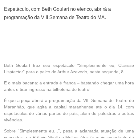
Espetáculo, com Beth Goulart no elenco, abrirá a
programação da VIII Semana de Teatro do MA.
Beth Goulart
traz seu espetáculo “
Simplesmente eu, Clarisse
Lisptector
” para o palco do Arthur Azevedo, nesta segunda, 8.
E o mais bacana: a entrada é franca – bastando chegar uma hora
antes e tirar ingresso na bilheteria do teatro!
É que a peça abrirá a programação da VIII Semana de Teatro do
Maranhão, que agita a capital maranhense até o dia 14, com
espetáculos de várias partes do país, além de palestras e outras
vivências.
Sobre “Simplesmente eu…”, pesa a aclamada atuação de uma
vencedora do Prêmio Shell de Melhor Atriz (o mais importante da