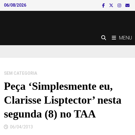
Skip
06/08/2026
to
content
MENU
SEM CATEGORIA
Peça ‘Simplesmente eu,
Clarisse Lisptector’ nesta
segunda (8) no TAA
06/04/2013