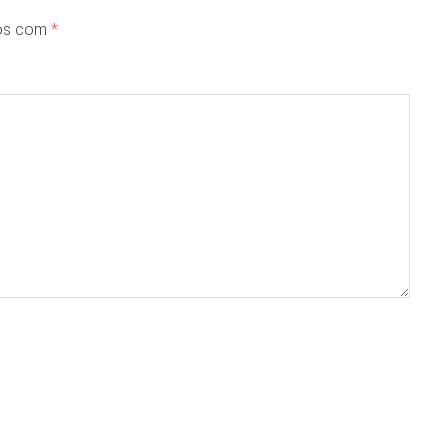
dos com
*