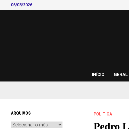
Skip
06/08/2026
to
content
INÍCIO
GERAL
ARQUIVOS
POLÍTICA
Pedro L
Arquivos