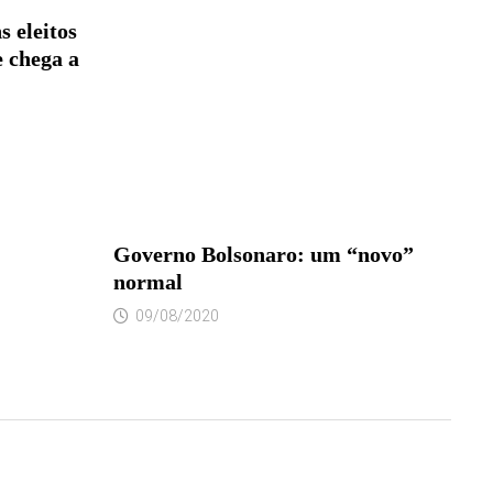
 eleitos
e chega a
Governo Bolsonaro: um “novo”
normal
09/08/2020