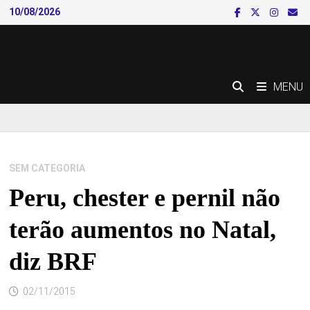
Skip
10/08/2026
to
content
MENU
SEM CATEGORIA
Peru, chester e pernil não
terão aumentos no Natal,
diz BRF
02/11/2015