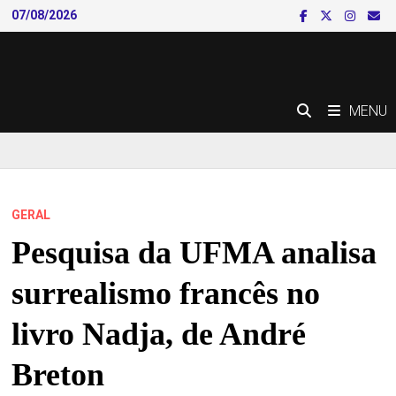
Skip
07/08/2026
to
content
MENU
GERAL
Pesquisa da UFMA analisa
surrealismo francês no
livro Nadja, de André
Breton